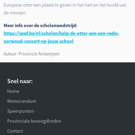
Europese otter een plaats te geven in het hart en het hoofd van
de mensen.
Meer info over de scholenwedstrijd:
https://wwf.be/nl/scholen/help-de-otter-win-een-radio-
oorwoud-concert-op-jouw-school
Auteur: Provincie Antwerpen
Snel naar:
Home
Memorandum
Speerpunten
Provinciale bevoegdheden
Contact