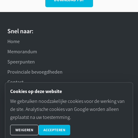
Snel naar:
Home
Memorandum
Speerpunten
Provinciale bevoegdheden
Contact
Cookies op deze website
Privacybeleid
We gebruiken noodzakelijke cookies voor de werking van
Cookiebeleid
de site. Analytische cookies van Google worden alleen
Toegankelijkheid
geplaatst na uw toestemming.
WEIGEREN
ACCEPTEREN
Schrijf je in voor onze nieuwsbrief