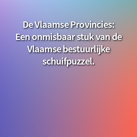
De Vlaamse Provincies:
Een onmisbaar stuk van de
Vlaamse bestuurlijke
schuifpuzzel.