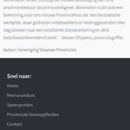
provinciebestuur als prima werkgever. Bovendien is dit ook een
bekroning voor ons nieuwe Provinciehuis als ​ een fantastische
werkplek, waar gedreven medewerkers en leidinggevenden elke
dag streven naar een excellente dienstverlening en dito
beleidsvoorbereidend werk." - ​Steven Ghysens, provinciegriffier
Auteur: Vereniging Vlaamse Provincies
Snel naar:
Home
Memorandum
Speerpunten
Provinciale bevoegdheden
Contact