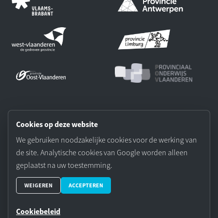
Onze partners:
Cookies op deze website
We gebruiken noodzakelijke cookies voor de werking van
de site. Analytische cookies van Google worden alleen
geplaatst na uw toestemming.
© 2026 Vereniging Vlaamse Provincies. Website door Aplicity.
WEIGEREN
ACCEPTEREN
Cookievoorkeuren
Cookiebeleid