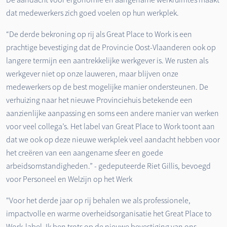
dat medewerkers zich goed voelen op hun werkplek.
“De derde bekroning op rij als Great Place to Work is een
prachtige bevestiging dat de Provincie Oost-Vlaanderen ook op
langere termijn een aantrekkelijke werkgever is. We rusten als
werkgever niet op onze lauweren, maar blijven onze
medewerkers op de best mogelijke manier ondersteunen. De
verhuizing naar het nieuwe Provinciehuis betekende een
aanzienlijke aanpassing en soms een andere manier van werken
voor veel collega’s. Het label van Great Place to Work toont aan
dat we ook op deze nieuwe werkplek veel aandacht hebben voor
het creëren van een aangename sfeer en goede
arbeidsomstandigheden.” - ​gedeputeerde Riet Gillis, bevoegd
voor Personeel en Welzijn op het Werk
"Voor het derde jaar op rij behalen we als professionele,
impactvolle en warme overheidsorganisatie het Great Place to
Work-label. Ik ben trots op de nieuwe bevestiging van ons